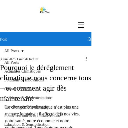
Post
All Posts
3 juin 2025
1 min de lecture
All Posts
Pourquoi le dérèglement
Actualités Climatiques
climatique nous concerne tous
Solutions & Innovations
– et comment agir dès
Conseils Écologiques
maintenant
Politiques & Réglementations
Interviews & Témoignages
Le changement climatique n’est plus une 
menace lointaine : il affecte déjà nos vies, 
Focus Territoires & Initiatives Loc
notre santé, notre économie et notre 
Éducation & Sensibilisation
environnement. Températures records, 