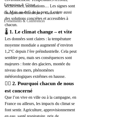
Entreprises & Climat
sécheresses, inondations… Les signes sont 
là. Mais au-delà de la peur, il existe aussi 
Changements Climatiques : Causes &
des solutions concrètes et accessibles à 
Événements & Conférences
chacun.
🌡️ 
1. Le climat change – et vite
Les données sont claires : la température 
moyenne mondiale a augmenté d’environ 
1,2°C depuis l’ère préindustrielle. Cela peut 
sembler peu, mais ses conséquences sont 
majeures : fonte des glaciers, montée du 
niveau des mers, phénomènes 
météorologiques extrêmes en hausse.
🚶‍♂️ 
2. Pourquoi chacun de nous 
est concerné
Que l’on vive en ville ou à la campagne, en 
France ou ailleurs, les impacts du climat se 
font sentir. Agriculture, approvisionnement 
en eau, santé respiratoire, prix de 