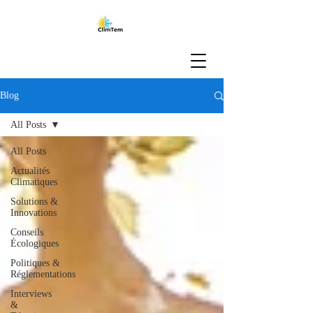
Blog
All Posts
All Posts
Actualités
Climatiques
Solutions &
Innovations
Conseils
Écologiques
Politiques &
Réglementations
Interviews
&