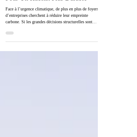
au Quotidien : 10 Gestes Concrets
Pour Un Habitat Plus Durable
Face à l’urgence climatique, de plus en plus de foyers et
d’entreprises cherchent à réduire leur empreinte
carbone. Si les grandes décisions structurelles sont
importantes, les gestes du quotidien, eux, peuvent faire
une réelle différence — notamment dans notre manière
de consommer l’énergie. Dans ce contexte, le confort
thermique (chauffage et climatisation) représente un
levier d’action majeur. Voici une sélection de 10 gestes
simples et efficaces à adopter, à la maison ou