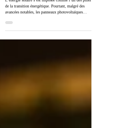
L’énergie solaire de nouvelle
génération : zoom sur les panneaux
solaires transparents
L’énergie solaire s’est imposée comme l’un des piliers
de la transition énergétique. Pourtant, malgré des
avancées notables, les panneaux photovoltaïques
classiques restent contraignants par leur opacité et leur
encombrement. Aujourd’hui, une innovation bouleverse
le secteur : les panneaux solaires transparents.
Prometteurs et discrets, ils pourraient bien redessiner
l’avenir énergétique de nos villes.