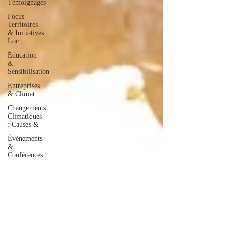
Témoignages
Focus
Territoires
& Initiatives
Loc
Éducation
&
Sensibilisation
Entreprises
& Climat
Changements
Climatiques
: Causes &
Événements
&
Conférences