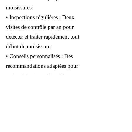
moisissures.
• Inspections régulières : Deux
visites de contrôle par an pour
détecter et traiter rapidement tout
début de moisissure.
• Conseils personnalisés : Des
recommandations adaptées pour
prévenir la réapparition des
champignons et améliorer la qualité
de l’air dans votre maison.
En choisissant l’abonnement
ClimTem, vous bénéficiez d’un
suivi continu pour garantir que