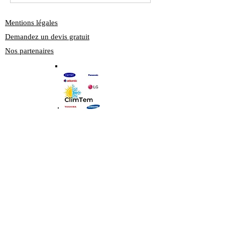
Mentions légales
Demandez un devis gratuit
Nos partenaires
ClimTem
⭐⭐⭐⭐⭐ 4,8 / 5 sur Google
Témoignages
climtem75@gmail.com
0745257458
5 Cité Germain Pilon, 75018 Paris, France