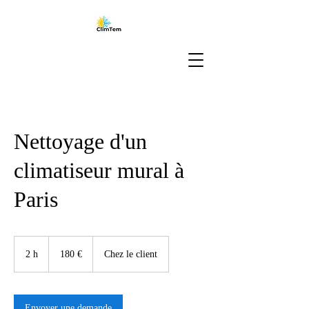
Nettoyage d'un
climatiseur mural à
Paris
180
euros
2 h
2
180 €
Chez le client
h
Envoyer une demande