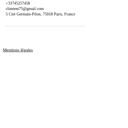
+33745257458
climtem75@gmail.com
5 Cité Germain-Pilon, 75018 Paris, France
Mentions légales
Demandez un devis gratuit
Nos partenaires
ClimTem
⭐⭐⭐⭐⭐ 4,8 / 5 sur Google