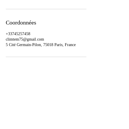
Coordonnées
+33745257458
climtem75@gmail.com
5 Cité Germain-Pilon, 75018 Paris, France
Mentions légales
Demandez un devis gratuit
Nos partenaires