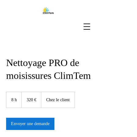
Nettoyage PRO de
moisissures ClimTem
320
euros
8 h
8
320 €
Chez le client
h
Envoyer une demande